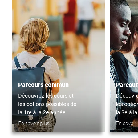
Parcours commun
Parcour
Découvrez les cours et
Découvre
les options possibles de
les optio
la 1re à la 2e année
la 3e à l
En savoir plus
En savoir 