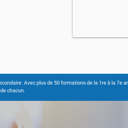
s nécessaires à leur
éorique pour un
 aussi les jeunes à
té, la tolérance et
econdaire. Avec plus de 50 formations de la 1re à la 7e 
e de chacun.
ouvertes !