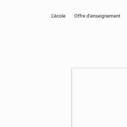
L'école
Offre d'enseignement
& Frameries
ndir
s
oir des formations pour