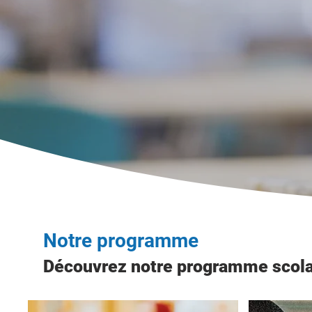
Vous pouvez dès à présent vous présenter sur r
secrétariat des élèves.
Vous pensez à une inscription durant l'été ?
​
Déco
heures d'ouverture, du 04 juillet au 22 août, pour 
pour la rentrée 2026-2027.
Voir les modalités d'inscription
Notre programme
Découvrez notre programme scolai