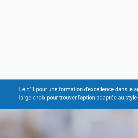
donner à ses étudiants les compétences pratique
métier tout en intégrant une solide formation th
engagement clair vers l'excellence. Nous formons
vivre dans l'épanouissement personnel, la fraterni
l'acceptation des autres.
Nous contacter
Le n°1 pour une formation d'excellence dans le s
large choix pour trouver l'option adaptée au styl
Les inscriptions 2026-2027 sont 