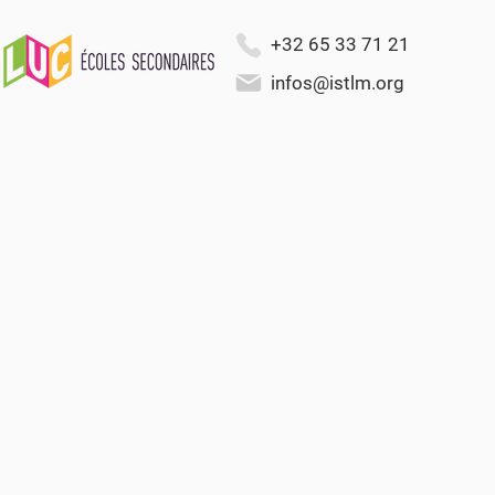
+32 65 33 71 21
infos@istlm.org
Les Instituts Saint-Luc, Mons 
Faire gra
les talent
La mission des Instituts Saint-Luc est de concev