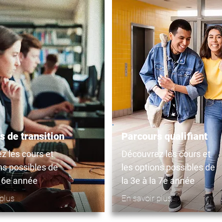
s de transition
Parcours qualifiant
z les cours et
Découvrez les cours et
ns possibles de
les options possibles de
a 6e année
la 3e à la 7e année
plus
En savoir plus