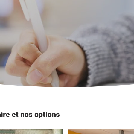
endez-vous au
uvrez nos
vous inscrire
re et nos options