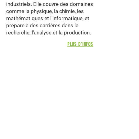
industriels. Elle couvre des domaines
comme la physique, la chimie, les
mathématiques et l'informatique, et
prépare à des carrières dans la
recherche, l'analyse et la production.
PLUS D'INFOS
4/5/6e
Technicien(ne)
chimiste
Technique de qualification
​Le technicien chimiste procède à des