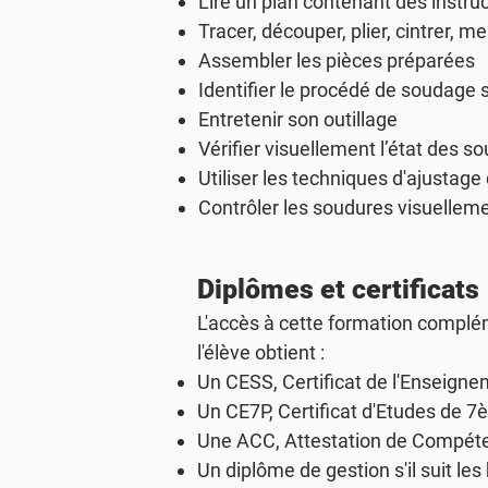
Lire un plan contenant des instru
Tracer, découper, plier, cintrer, m
Assembler les pièces préparées
Identifier le procédé de soudage se
Entretenir son outillage
Vérifier visuellement l’état des s
Utiliser les techniques d'ajustag
Contrôler les soudures visuellem
Diplômes et certificats
L'accès à cette formation complé
l'élève obtient :
Un
CESS
, Certificat de l'Enseig
Un
CE7P
, Certificat d'Etudes de 
Une
ACC
, Attestation de Compé
Un diplôme de
gestion
s'il suit l