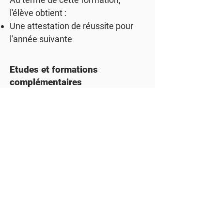
l'élève obtient :
Une attestation de réussite pour
l'année suivante
Etudes et formations
complémentaires
Le parcours logique à la suite de cette
formation est l'inscription en :
L'option
Installateur(trice) Electricien(ne)
puis l'option complémentaire
Complément en maintenance
d'équipements techniques
Voir la grille horaire