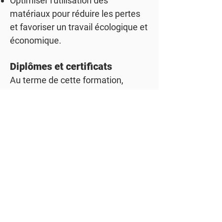
Optimiser l'utilisation des
matériaux pour réduire les pertes
et favoriser un travail écologique et
économique.
Diplômes et certificats
Au terme de cette formation,
l'élève obtient :
Une attestation de réussite pour
l'année suivante.
Etudes et formations
complémentaires
Le parcours logique à la suite de cette
formation est l'inscription en :
L'option
Technicien(ne) de fabrication bois
et matériaux associés
puis l'option supplémentaire