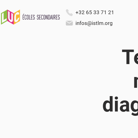
+32 65 33 71 21
infos@istlm.org
T
dia