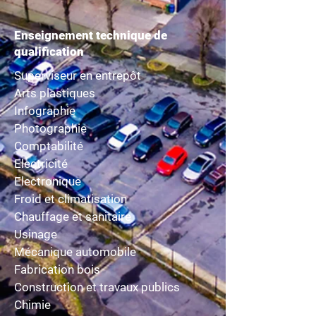
Enseignement technique de
qualification
Superviseur en entrepôt
Arts plastiques
Infographie
Photographie
Comptabilité
Electricité
Electronique
Froid et climatisation
Chauffage et sanitaire
Usinage
Mécanique automobile
Fabrication bois
Construction et travaux publics
Chimie