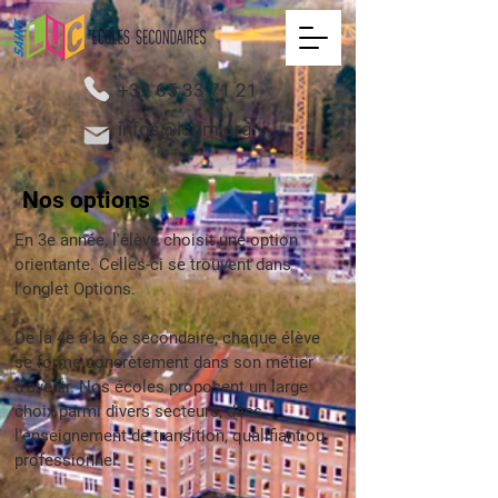
+32 65 33 71 21
infos@istlm.org
Nos options
En 3e année, l'élève choisit une option
orientante. Celles-ci se trouvent dans
l'onglet Options.
De la 4e à la 6e secondaire, chaque élève
se forme concrètement dans son métier
d'avenir. Nos écoles proposent un large
choix parmi divers secteurs, dans
l'enseignement de transition, qualifiant ou
professionnel.