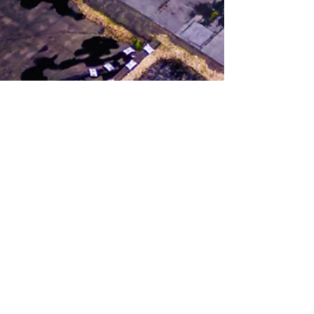
Enseignement professionnel et en
alternance (CEFA art. 49)
Publicité
Vente
Accueil et administration
Electricité
Chauffage et sanitaire
Mécanique automobile
Soudure
Conduite d’engins de chantier
Informatique
Menuiserie
Maçonnerie